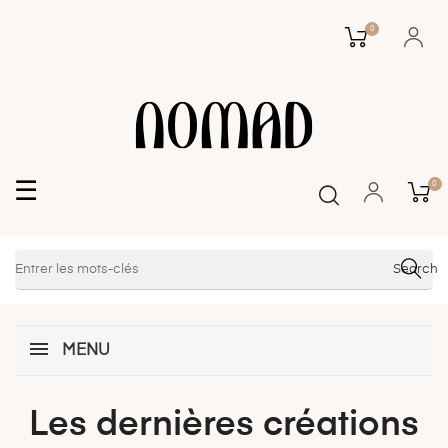
0
Basculer
☰
0
la
navigation
Search
MENU
Les dernières créations