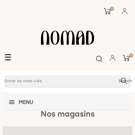
0
Basculer
☰
0
la
navigation
Search
MENU
Nos magasins