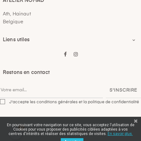
ATELIER NOMAD
Ath, Hainaut
Belgique
Liens utiles

Facebook
Instagram
Restons en contact
S'INSCRIRE
J'accepte les conditions générales et la politique de confidentialité
En poursuivant votre navigation sur ce site, vous acceptez l'utilisation de
0
Cookies pour vous proposer des publicités ciblées adaptées à vos
centres d'intérêts et réaliser des statistiques de visites.
En savoir plus.