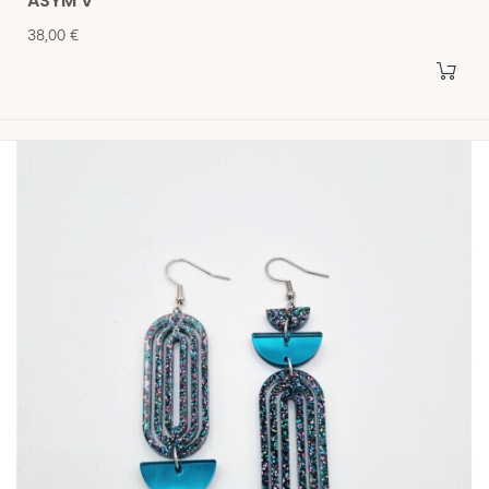
ASYM V
Prix
38,00 €