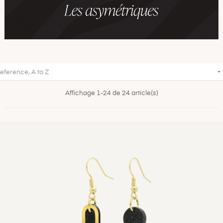

eference, A to Z
Affichage 1-24 de 24 article(s)