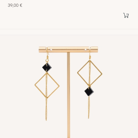
Prix
39,00 €