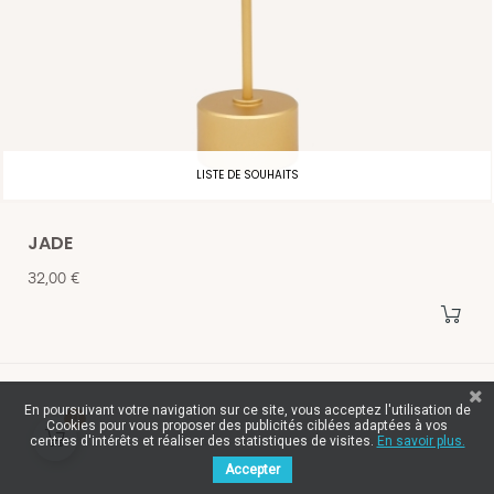
LISTE DE SOUHAITS
JADE
Prix
32,00 €
En poursuivant votre navigation sur ce site, vous acceptez l'utilisation de
0
Cookies pour vous proposer des publicités ciblées adaptées à vos
centres d'intérêts et réaliser des statistiques de visites.
En savoir plus.
Accepter